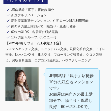
JR南武線「尻手」駅徒歩10分
新規フルリノベーション
新耐震基準適合マンション、住宅ローン減税利用可能
南向きの最上階部分で、陽当り・風通し良好
60㎡の3LDK、各居室に収納完備
13㎡の広々ルーフバルコニー付
【2025年8月リフォーム工事完了予定】
システムキッチン交換、ユニットバス交換、洗面化粧台交換、トイレ
交換、防水パン交換、建具交換、フローリング張替え、クロス張替
え、照明器具設置、エアコン1台新設、ハウスクリーニング
JR南武線「尻手」駅徒歩
10分の好立地マンション
です♪
お部屋は南向きの最上階
部分で、陽当り・風通し
良好！60㎡の3LDKで、