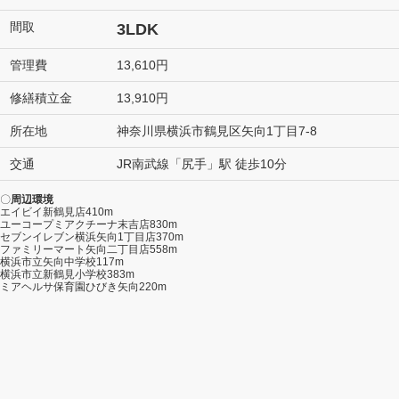
間取
3LDK
管理費
13,610円
修繕積立金
13,910円
所在地
神奈川県横浜市鶴見区矢向1丁目7-8
交通
JR南武線「尻手」駅 徒歩10分
〇
周辺環境
エイビイ新鶴見店410m
ユーコープミアクチーナ末吉店830m
セブンイレブン横浜矢向1丁目店370m
ファミリーマート矢向二丁目店558m
横浜市立矢向中学校117m
横浜市立新鶴見小学校383m
ミアヘルサ保育園ひびき矢向220m