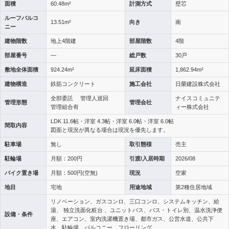
面積
60.48m²
計測方式
壁芯
ルーフ
バルコ
13.51m²
向き
南
ニー
建物階数
地上4階建
部屋階数
4階
部屋番号
—
総戸数
30戸
敷地全体面積
924.24m²
延床面積
1,862.94m²
建物構造
鉄筋コンクリート
施工会社
日榮建設株式会社
全部委託 管理人巡回
ナイスコミュニテ
管理形態
管理会社
管理組合有
ィー株式会社
LDK 11.6帖・洋室 4.3帖・洋室 6.0帖・洋室 6.0帖
間取内容
図面と現況が異なる場合は現況を優先します。
駐車場
無し
取引態様
売主
駐輪場
月額：200円
引渡/入居時期
2026/08
バイク置き場
月額：500円(空無)
現況
空家
地目
宅地
用途地域
第2種住居地域
リノベーション、ガスコンロ、三口コンロ、システムキッチン、給
湯、 独立洗面化粧台 、ユニットバス、バス・トイレ別、温水洗浄便
設備・条件
座、エアコン、室内洗濯機置き場、都市ガス、公営水道、公共下
水、駐輪場、バルコニー、フローリング