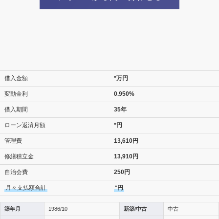
借入金額
*万円
変動金利
0.950%
借入期間
35年
ローン返済月額
*円
管理費
13,610円
修繕積立金
13,910円
自治会費
250円
月々支払額合計
*円
築年月
1986/10
新築/中古
中古