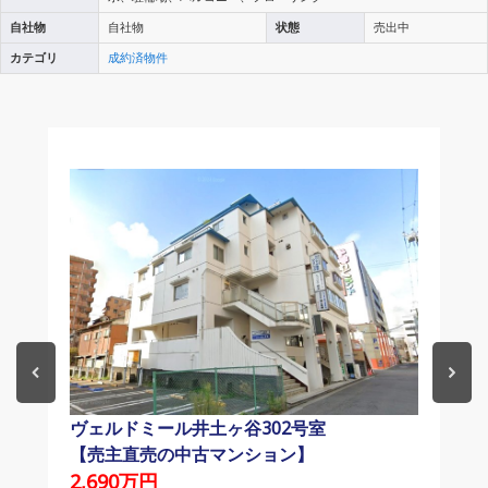
自社物
自社物
状態
売出中
カテゴリ
成約済物件
ヴェルドミール井土ヶ谷302号室
【売主直売の中古マンション】
2,690万円