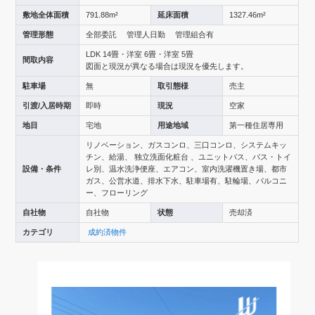
敷地全体面積
791.88m²
延床面積
1327.46m²
管理形態
全部委託 管理人日勤 管理組合有
LDK 14畳・洋室 6畳・洋室 5畳
間取内容
図面と現況が異なる場合は現況を優先します。
駐車場
無
取引態様
売主
引渡/入居時期
即時
現況
空家
地目
宅地
用途地域
第一種住居専用
リノベーション、ガスコンロ、三口コンロ、システムキッ
チン、給湯、 独立洗面化粧台 、ユニットバス、バス・トイ
設備・条件
レ別、温水洗浄便座、エアコン、室内洗濯機置き場、都市
ガス、公営水道、排水下水、駐車場有、駐輪場、バルコニ
ー、フローリング
自社物
自社物
状態
売却済
カテゴリ
成約済物件