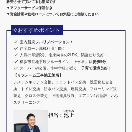
販売させて頂いてるお部屋です
▼アフターサービス保証付き
▼資金計画や住宅ローンについてお気軽にご相談ください
おすすめポイント
室内新規
フルリノベーション
！
住宅ローン減税利用可能！
人気の1階部分、南東向きの2LDK。陽当たり良好！
横浜市営地下鉄ブルーライン「上永谷」駅
徒歩9分
。
スーパーや公園、小中学校が近く、
子育て環境良好
！
【リフォーム工事施工箇所】
システムキッチン交換、ユニットバス交換、洗面化粧台交
換、トイレ交換、防水パン交換、建具交換、フローリング張
替え、クロス張替え、照明器具設置、エアコン1台新設、ハウ
スクリーニング
いけがみ
担当：
池上