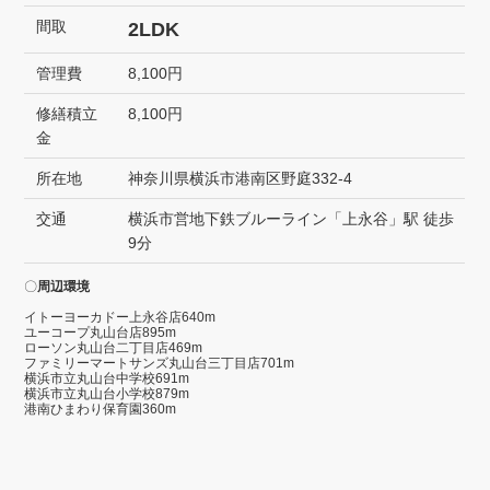
間取
2LDK
管理費
8,100円
修繕積立
8,100円
金
所在地
神奈川県横浜市港南区野庭332-4
交通
横浜市営地下鉄ブルーライン「上永谷」駅 徒歩
9分
〇
周辺環境
イトーヨーカドー上永谷店640m
ユーコープ丸山台店895m
ローソン丸山台二丁目店469m
ファミリーマートサンズ丸山台三丁目店701m
横浜市立丸山台中学校691m
横浜市立丸山台小学校879m
港南ひまわり保育園360m