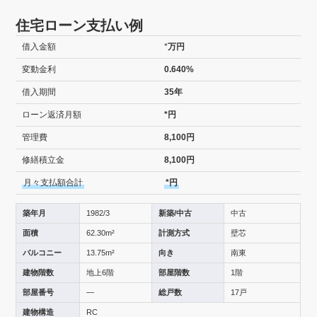
住宅ローン支払い例
借入金額
*
万円
変動金利
0.640%
借入期間
35年
ローン返済月額
*円
管理費
8,100
円
修繕積立金
8,100
円
月々支払額合計
*円
築年月
1982/3
新築/中古
中古
面積
62.30m²
計測方式
壁芯
バルコニー
13.75m²
向き
南東
建物階数
地上6階
部屋階数
1階
部屋番号
—
総戸数
17戸
建物構造
RC